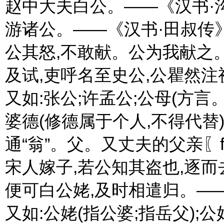
赵中大夫白公。——《汉书·
游诸公。——《汉书·田叔传
公其怒,不敢献。公为我献之
及试,吏呼名至史公,公瞿然
又如:张公;许孟公;公母(方言
婆德(修德属于个人,不得代替
通“翁”。父。又丈夫的父亲〖father
宋人嫁子,若公知其盗也,逐
便可白公姥,及时相遣归。—
又如:公姥(指公婆;指岳父);公