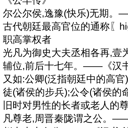
尔公尔侯,逸豫(快乐)无期。
古代朝廷最高官位的通称〖highes
职高掌权者
光凡为御史大夫丞相各再,壹
辅位,前后十七年。——《汉
又如:公卿(泛指朝廷中的高官)
徒(诸侯的步兵);公令(诸侯的命
旧时对男性的长者或老人的尊称〖t
凡尊老,周晋秦陇谓之公。—