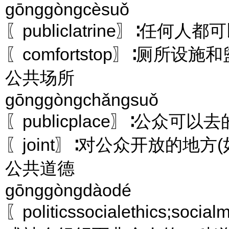
gōnggòngcèsuǒ
〖publiclatrine〗∶任何
〖comfortstop〗∶厕所
公共场所
gōnggòngchǎngsuǒ
〖publicplace〗∶公众可以
〖joint〗∶对公众开放的地
公共道德
gōnggòngdàodé
〖politicssocialethics;