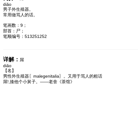
diǎo
男子外生殖器。
常用做骂人的话。
笔画数：9；
部首：尸；
笔顺编号：513251252
详解：
屌
diǎo
【名】
男性外生殖器〖malegenitalia〗。又用于骂人的粗话
屌!,揍他个小舅子。——老舍《茶馆》