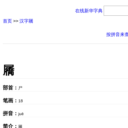
在线新华字典
首页
>>
汉字屩
按拼音来
屩
部首：
尸
笔画：
18
拼音：
juē
简介：
屩