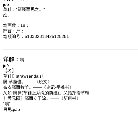
juē
草鞋：“蹑屩而见之。”
姓。
笔画数：18；
部首：尸；
笔顺编号：513332313425125251
详解：
屩
juē
【名】
草鞋〖strawsandals〗
屩,草履也。——《说文》
布衣屩而牧羊。——《史记·平准书》
又如:屩鼻(草鞋上系绳的前纽)。又指穿着草鞋
〖孟元阳〗屩而立于涂。——《新唐书》
“屩”
另见qiāo